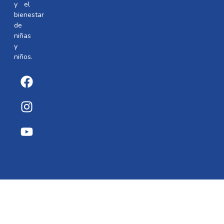
y el
bienestar
de
niñas
y
niños.