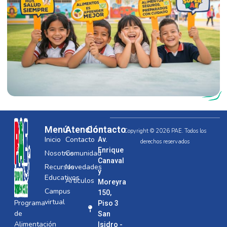
Menú
Atención
Contacto
Copyright © 2026 PAE. Todos los
Inicio
Contacto
Av.
derechos reservados
Enrique
Nosotros
Comunidad
Canaval
Recursos
Novedades
y
Educativos
Artículos
Moreyra
Campus
150,
virtual
Programa
Piso 3
de
San
Alimentación
Isidro -