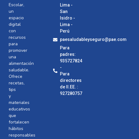
Escolar,
Lima -
un
San
espacio
Isidro -
digital
Lima -
con
Perú
recursos
paesaludableyseguro@pae.com
para
Para
promover
padres:
una
935727824
alimentación
-
saludable.
Para
Ofrece
directores
recetas,
de II.EE. :
tips
927280757
y
materiales
educativos
que
fortalecen
hábitos
responsables